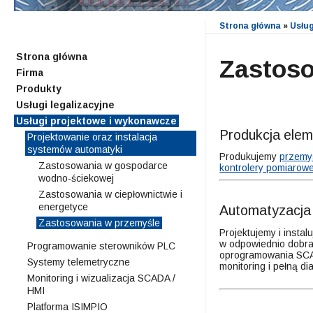
Strona główna
»
Usłu
Strona główna
Zastoso
Firma
Produkty
Usługi legalizacyjne
Usługi projektowe i wykonawcze
Produkcja ele
Projektowanie oraz instalacja
systemów automatyki
Produkujemy
przemys
Zastosowania w gospodarce
kontrolery pomiarow
wodno-ściekowej
Zastosowania w ciepłownictwie i
energetyce
Automatyzacja 
Zastosowania w przemyśle
Projektujemy i inst
w odpowiednio dobran
Programowanie sterowników PLC
oprogramowania SCA
Systemy telemetryczne
monitoring i pełną d
Monitoring i wizualizacja SCADA /
HMI
Platforma ISIMPIO