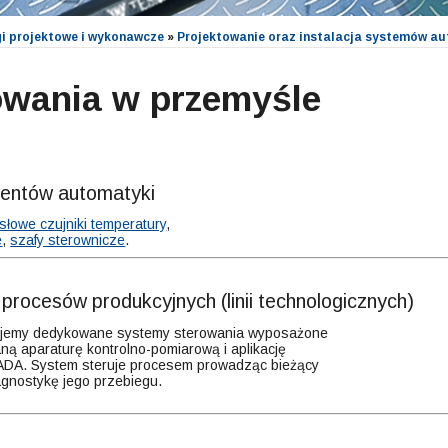
gi projektowe i wykonawcze
»
Projektowanie oraz instalacja systemów a
wania w przemyśle
mentów automatyki
łowe czujniki temperatury
,
e
,
szafy sterownicze
.
procesów produkcyjnych (linii technologicznych)
alujemy dedykowane systemy sterowania wyposażone
ą aparaturę kontrolno-pomiarową i aplikację
DA. System steruje procesem prowadząc bieżący
iagnostykę jego przebiegu.