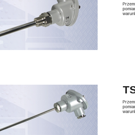
Przem
pomiar
warun
TS
Przem
pomiar
warun