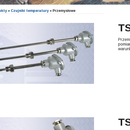
ukty
»
Czujniki temperatury
»
Przemysłowe
TS
Przem
pomiar
warun
TS