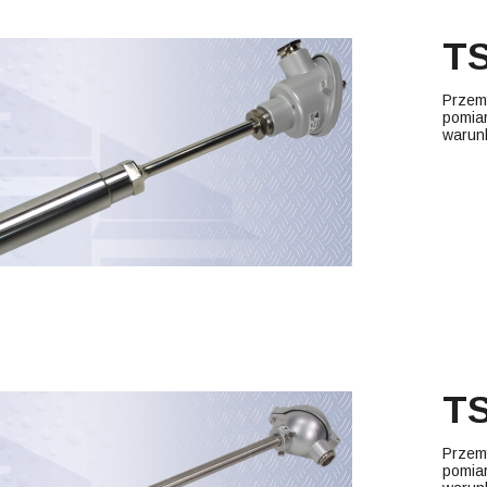
TS
Przem
pomiar
warun
TS
Przem
pomiar