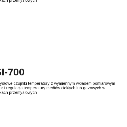
kach przemysłowych
I-700
ysłowe czujniki temperatury z wymiennym wkładem pomiarowym
ar i regulacja temperatury mediów ciekłych lub gazowych w
kach przemysłowych