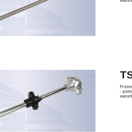
warun
TS
Przem
- pomi
warun