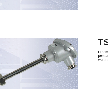
TS
Przem
pomiar
warun