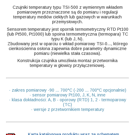
Czujniki temperatury typu TSI-500 z wymiennym wkładem
pomiarowym przeznaczone są do pomiaru i regulacji
temperatury mediów ciekłych lub gazowych w warunkach
przemysłowych.
Sensorem temperatury jest opornik termometryczny RTD Pt100
(lub Pt500, Pt1000) lub spoina termometryczna (termopara) TC
typu K (lub J, N).
Zbudowany jest w oparciu o wkład pomiarowy TSI-0..., którego
cienkościenna osłona zapewnia dobre parametry dynamiczne
pomiaru (niewielka stała czasowa).
Konstrukcja czujnika umożliwia montaż przetwornika
temperatury w głowicy przyłączeniowej.
· zakres pomiarowy -90 ... 700°C (-200 ... 700°C opcjonalnie)
· sensor pomiarowy Pt100, J, K, N, inne
· klasa dokładności: A, B - oporowy (RTD) 1, 2 - termoparowy
(TC)
· wersje z przetwornikiem temperatury
Karta katalogowa produktu wraz ze schematem