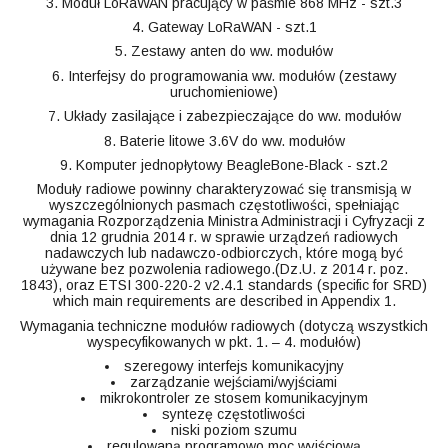
3. Moduł LoRaWAN pracujący w paśmie 868 MHz - szt.3
4. Gateway LoRaWAN - szt.1
5. Zestawy anten do ww. modułów
6. Interfejsy do programowania ww. modułów (zestawy
uruchomieniowe)
7. Układy zasilające i zabezpieczające do ww. modułów
8. Baterie litowe 3.6V do ww. modułów
9. Komputer jednopłytowy BeagleBone-Black - szt.2
Moduły radiowe powinny charakteryzować się transmisją w
wyszczególnionych pasmach częstotliwości, spełniając
wymagania Rozporządzenia Ministra Administracji i Cyfryzacji z
dnia 12 grudnia 2014 r. w sprawie urządzeń radiowych
nadawczych lub nadawczo-odbiorczych, które mogą być
używane bez pozwolenia radiowego.(Dz.U. z 2014 r. poz.
1843), oraz ETSI 300-220-2 v2.4.1 standards (specific for SRD)
which main requirements are described in Appendix 1.
Wymagania techniczne modułów radiowych (dotyczą wszystkich
wyspecyfikowanych w pkt. 1. – 4. modułów)
szeregowy interfejs komunikacyjny
zarządzanie wejściami/wyjściami
mikrokontroler ze stosem komunikacyjnym
syntezę częstotliwości
niski poziom szumu
regulowaną programowo moc wyjściową