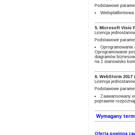
Podstawowe paramet
Wieloplatformowa a
5. Microsoft Visio
Licencja jednostano
Podstawowe paramet
Oprogramowanie do
Oprogramowanie posia
diagramów biznesowy
na 1 stanowisko ko
6. WebStorm 2017 
Licencja jednostano
Podstawowe paramet
Zaawansowany edyt
poprawnie rozpoznaje
Wymagany termin
Oferta powinna za