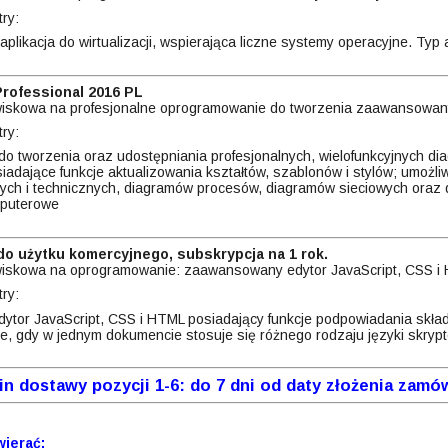
ry:
plikacja do wirtualizacji, wspierająca liczne systemy operacyjne. Typ 
 Professional 2016 PL
wiskowa na profesjonalne oprogramowanie do tworzenia zaawansowa
ry:
 tworzenia oraz udostępniania profesjonalnych, wielofunkcyjnych dia
dające funkcje aktualizowania kształtów, szablonów i stylów; umożli
ch i technicznych, diagramów procesów, diagramów sieciowych oraz d
mputerowe
do użytku komercyjnego, subskrypcja na 1 rok.
wiskowa na oprogramowanie: zaawansowany edytor JavaScript, CSS i
ry:
or JavaScript, CSS i HTML posiadający funkcje podpowiadania składn
, gdy w jednym dokumencie stosuje się różnego rodzaju języki skrypto
 dostawy pozycji 1-6: do 7 dni od daty złożenia zamów
wierać: