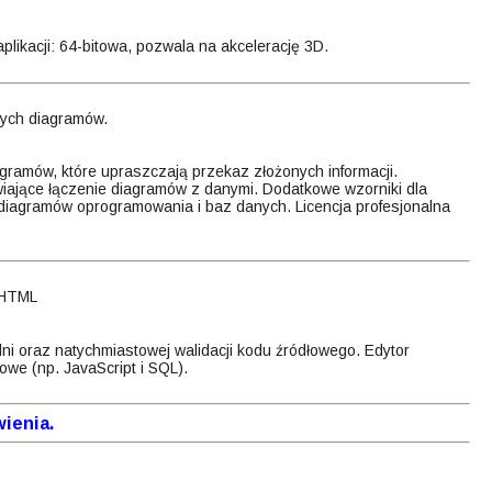
aplikacji: 64-bitowa, pozwala na akcelerację 3D.
nych diagramów.
gramów, które upraszczają przekaz złożonych informacji.
wiające łączenie diagramów z danymi. Dodatkowe wzorniki dla
iagramów oprogramowania i baz danych. Licencja profesjonalna
 HTML
i oraz natychmiastowej walidacji kodu źródłowego. Edytor
we (np. JavaScript i SQL).
ienia.