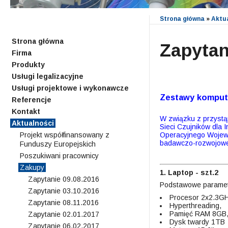
Strona główna
»
Aktu
Strona główna
Zapytan
Firma
Produkty
Usługi legalizacyjne
Usługi projektowe i wykonawcze
Zestawy komput
Referencje
Kontakt
W związku z przystą
Aktualności
Sieci Czujników dla
Operacyjnego Wojewód
Projekt współfinansowany z
badawczo-rozwojowe 
Funduszy Europejskich
Poszukiwani pracownicy
Zakupy
1. Laptop - szt.2
Zapytanie 09.08.2016
Podstawowe paramet
Zapytanie 03.10.2016
Procesor 2x2.3GH
Zapytanie 08.11.2016
Hyperthreading,
Pamięć RAM 8GB
Zapytanie 02.01.2017
Dysk twardy 1TB
Zapytanie 06.02.2017