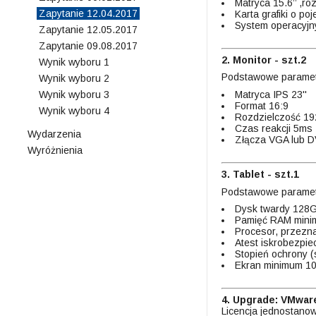
Matryca 15.6’’ ,r
Zapytanie 12.04.2017
Karta grafiki o p
System operacyjn
Zapytanie 12.05.2017
Zapytanie 09.08.2017
2. Monitor - szt.2
Wynik wyboru 1
Podstawowe paramet
Wynik wyboru 2
Matryca IPS 23''
Wynik wyboru 3
Format 16:9
Wynik wyboru 4
Rozdzielczość 1
Czas reakcji 5ms
Wydarzenia
Złącza VGA lub D
Wyróżnienia
3. Tablet - szt.1
Podstawowe paramet
Dysk twardy 128
Pamięć RAM mini
Procesor, przezn
Atest iskrobezpi
Stopień ochrony (
Ekran minimum 10
4. Upgrade: VMware 
Licencja jednostano