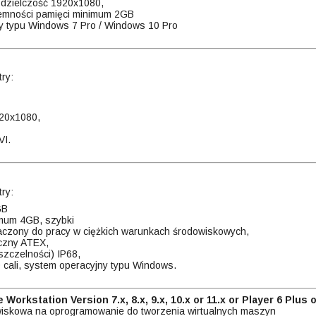
ozdzielczość 1920x1080,
ojemności pamięci minimum 2GB
y typu Windows 7 Pro / Windows 10 Pro
ry:
920x1080,
VI.
ry:
GB
mum 4GB, szybki
aczony do pracy w ciężkich warunkach środowiskowych,
eczny ATEX,
szczelności) IP68,
 cali, system operacyjny typu Windows.
Workstation Version 7.x, 8.x, 9.x, 10.x or 11.x or Player 6 Plus 
wiskowa na oprogramowanie do tworzenia wirtualnych maszyn