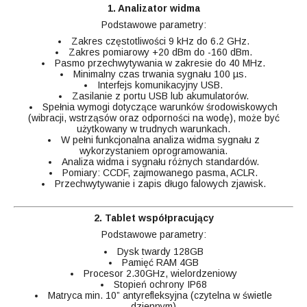
1. Analizator widma
Podstawowe parametry:
Zakres częstotliwości 9 kHz do 6.2 GHz.
Zakres pomiarowy +20 dBm do -160 dBm.
Pasmo przechwytywania w zakresie do 40 MHz.
Minimalny czas trwania sygnału 100 µs.
Interfejs komunikacyjny USB.
Zasilanie z portu USB lub akumulatorów.
Spełnia wymogi dotyczące warunków środowiskowych
(wibracji, wstrząsów oraz odporności na wodę), może być
użytkowany w trudnych warunkach.
W pełni funkcjonalna analiza widma sygnału z
wykorzystaniem oprogramowania.
Analiza widma i sygnału różnych standardów.
Pomiary: CCDF, zajmowanego pasma, ACLR.
Przechwytywanie i zapis długo falowych zjawisk.
2. Tablet współpracujący
Podstawowe parametry:
Dysk twardy 128GB
Pamięć RAM 4GB
Procesor 2.30GHz, wielordzeniowy
Stopień ochrony IP68
Matryca min. 10” antyrefleksyjna (czytelna w świetle
dziennym)