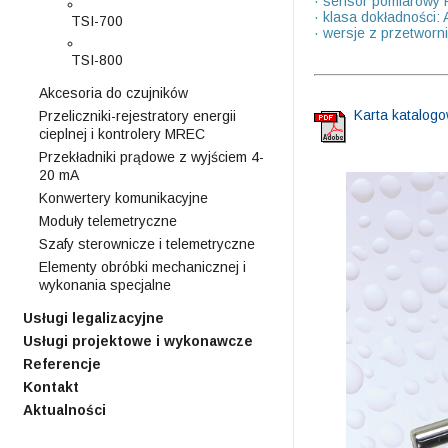
· sensor pomiarowy 
· klasa dokładności:
TSI-700
· wersje z przetworn
TSI-800
Akcesoria do czujników
Karta katalog
Przeliczniki-rejestratory energii
cieplnej i kontrolery MREC
Przekładniki prądowe z wyjściem 4-
20 mA
Konwertery komunikacyjne
Moduły telemetryczne
Szafy sterownicze i telemetryczne
Elementy obróbki mechanicznej i
wykonania specjalne
Usługi legalizacyjne
Usługi projektowe i wykonawcze
Referencje
Kontakt
Aktualności