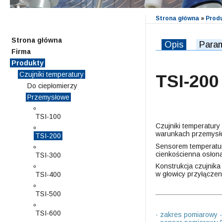
Strona główna
»
Prod
Strona główna
Opis
Param
Firma
Produkty
Czujniki temperatury
TSI-200
Do ciepłomierzy
Przemysłowe
TSI-100
Czujniki temperatur
warunkach przemysł
TSI-200
Sensorem temperatur
cienkościenna osłon
TSI-300
Konstrukcja czujnika
w głowicy przyłączen
TSI-400
TSI-500
TSI-600
· zakres pomiarowy -