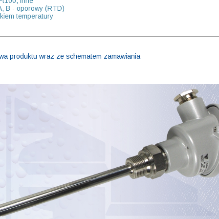
Pt100, inne
 A, B - oporowy (RTD)
ikiem temperatury
owa produktu wraz ze schematem zamawiania