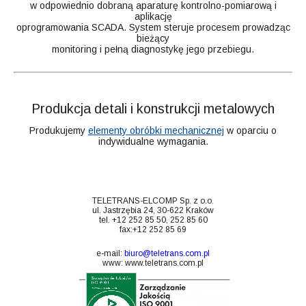
w odpowiednio dobraną aparaturę kontrolno-pomiarową i
aplikację
oprogramowania SCADA. System steruje procesem prowadząc
bieżący
monitoring i pełną diagnostykę jego przebiegu.
Produkcja detali i konstrukcji metalowych
Produkujemy
elementy obróbki mechanicznej
w oparciu o
indywidualne wymagania.
TELETRANS-ELCOMP Sp. z o.o.
ul. Jastrzębia 24, 30-622 Kraków
tel. +12 252 85 50, 252 85 60
fax:+12 252 85 69
e-mail:
biuro@teletrans.com.pl
www:
www.teletrans.com.pl